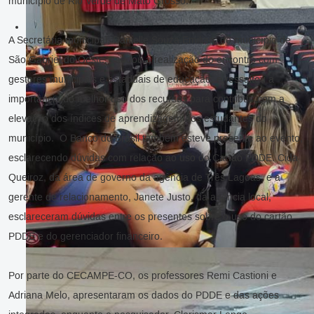
município de Rio Verde de Mato Grosso.
A Secretária municipal, Danielle Souza Emilian, do município de
São Gabriel do Oeste, saudou a realização do encontro com
gestores municipais e estaduais de educação, e ressaltou a
importância do melhor uso dos recursos para contribuir com a
elevação dos índices de aprendizagem dos estudantes do
município. O Banco do Brasil também esteve presente ao evento,
esclarecendo dúvidas com relação ao uso do Cartão PDDE. Cida
Queiroz, da área de governo da agência de Três Lagoas, e a
gerente de relacionamento, Janete Justo, da agência local,
esclareceram dúvidas entre os presentes sobre o uso do cartão
PDDE e do gerenciador financeiro.
Por parte do CECAMPE-CO, os professores Remi Castioni e
Adriana Melo, apresentaram os dados do PDDE e das ações