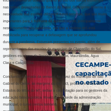
esclarecimento de dúvidas quanto ao uso dos saldos existentes
nas contas depositadas no Banco do Brasil. O dirigente reiterou a
necessidade das escolas utilizarem estes recursos, que são muito
importantes para a melhoria da aprendizagem, principalmente
neste momento pós-pandemia, em que a Undime-MS está
mobilizada para recuperar a defasagem que se aprofundou
durante a pandemia. Estiveram presentes no evento, além de
representantes das escolas do município de Chapadão do Sul,
gestores escolares de Paraíso das Águas, Maurilândia, Água
Clara e Cassilândia.
Concluindo a jornada da semana, foi a vez do município de São
Gabriel do Oeste, às margens da BR-163, próximo a divisa dos
Estados do MS e do MT, sediar a capacitação para os gestores da
educação básica pública. Realizado na sede da administração
municipal, o curso contou também, com representantes do