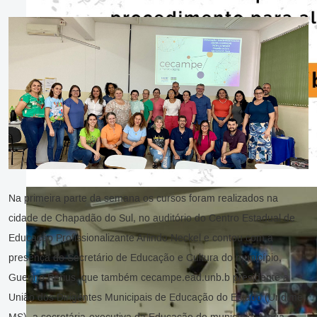
Na primeira parte da semana os cursos foram realizados na
cidade de Chapadão do Sul, no auditório do Centro Estadual de
Educação Profissionalizante Arlindo Neckel e contou com a
presença do Secretário de Educação e Cultura do município,
Guerino Perius, que também cecampe.ead.unb.b presidente a
União dos Dirigentes Municipais de Educação do Estado (Undime-