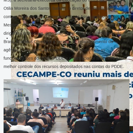
MS), a secretária-executiva da Educação do município, Maria
Otilia Moreira dos Santos Balbino, o diretor de prestação de
contas, Rone Edson e representando as Associações de Pais e
Mestres - APMs do município, Abel Lemes de Freitas. Além dos
dirigentes municipais, o gerente-geral da agência do Banco do
Brasil, Matheus Oliveira e a gerente de relacionamento da
agência, Cátia Alves, apresentaram aos presentes, as
funcionalidades do cartão PDDE e o gerenciador financeiro para
melhor controle dos recursos depositados nas contas do PDDE.