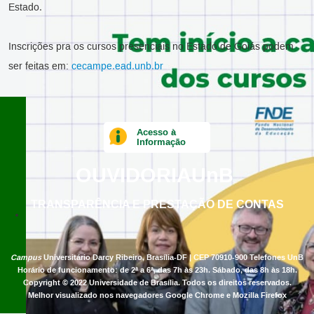
Estado.
Inscrições pra os cursos presenciais no Estado de Goiás podem
ser feitas em:
cecampe.ead.unb.br
Acesso à
Informação
OUVIDORIA
UnB
TRANSPARÊNCIA E PRESTAÇÃO DE CONTAS
Campus
Universitário Darcy Ribeiro,
Brasília-DF | CEP 70910-900
Telefones UnB
Horário de funcionamento: de 2ª a 6ª, das 7h às 23h. Sábado, das 8h às 18h.
Copyright © 2022
Universidade de Brasília
.
Todos os direitos reservados.
Melhor visualizado nos navegadores Google Chrome e Mozilla Firefox