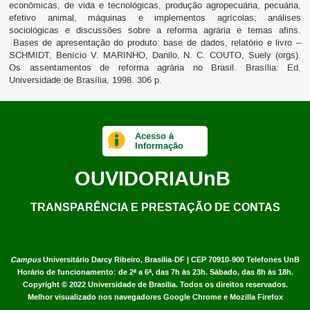
econômicas, de vida e tecnológicas, produção agropecuária, pecuária,
efetivo animal, máquinas e implementos agrícolas; análises
sociológicas e discussões sobre a reforma agrária e temas afins.
Bases de apresentação do produto: base de dados, relatório e livro –
SCHMIDT, Benício V. MARINHO, Danilo, N. C. COUTO, Suely (orgs).
Os assentamentos de reforma agrária no Brasil. Brasília: Ed.
Universidade de Brasília, 1998. 306 p.
Acesso à
Informação
OUVIDORIA
UnB
TRANSPARÊNCIA E PRESTAÇÃO DE CONTAS
Campus
Universitário Darcy Ribeiro,
Brasília-DF | CEP 70910-900
Telefones UnB
Horário de funcionamento: de 2ª a 6ª, das 7h às 23h. Sábado, das 8h às 18h.
Copyright © 2022
Universidade de Brasília
.
Todos os direitos reservados.
Melhor visualizado nos navegadores Google Chrome e Mozilla Firefox