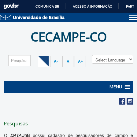
COMUNICA BR
ACESSO À INFORMAÇÃO
PARTI
IR
PARA
Sobre a UnB
O
CECAMPE-CO
Unidades acadêmicas
CONTEÚDO
Estude na UnB
Graduação
Pós-Graduação
Administração
Servidor
A-
A
A+
MENU
Pesquisas
O
DATA
UnB
possui cadastro de pesquisadores de campo e